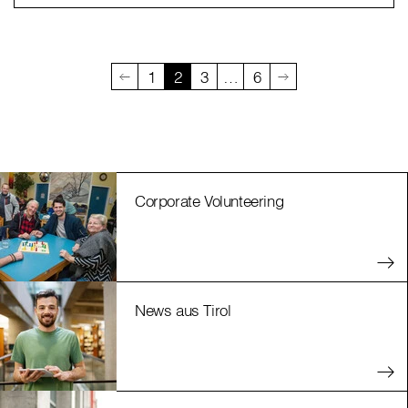
1
2
3
…
6
Corporate Volunteering
News aus Tirol