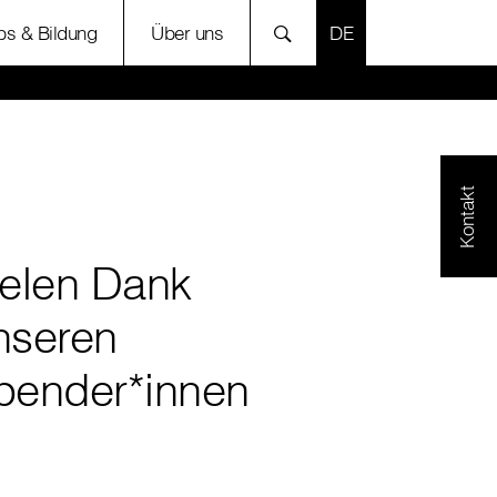
SPRACHE AUSWÄH
bs & Bildung
Über uns
Kontakt
ielen Dank
nseren
pender*innen