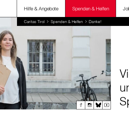
Hilfe & Angebote
Spenden & Helfen
Jo
Caritas Tirol
Spenden & Helfen
Danke!
V
u
S