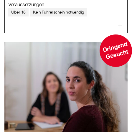
Voraussetzungen
Über 18
Kein Führerschein notwendig
D
ri
n
g
e
n
d
G
e
s
u
c
ht