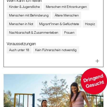
Wem kann ich helfen
Kinder & Jugendliche
Menschen mit Erkrankungen
Menschen mit Behinderung
Ältere Menschen
Menschen in Not
Migrant*innen & Geflüchtete
Hospiz
Nachbarschaft & Zusammenleben
Frauen
Voraussetzungen
Auch unter 18
Kein Führerschein notwendig
D
ri
n
g
e
n
d
G
e
s
u
c
ht