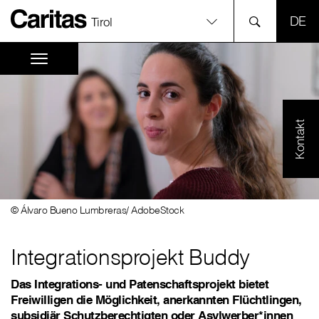
SPR
Tirol
Kontakt
© Álvaro Bueno Lumbreras/ AdobeStock
Integrationsprojekt Buddy
Das Integrations- und Patenschaftsprojekt bietet
Freiwilligen die Möglichkeit, anerkannten Flüchtlingen,
subsidiär Schutzberechtigten oder Asylwerber*innen