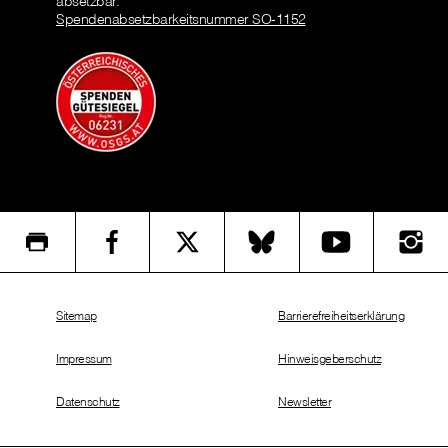
absetzbar.
Spendenabsetzbarkeitsnummer SO-1152
Sitemap
Barrierefreiheitserklärung
Impressum
Hinweisgeberschutz
Datenschutz
Newsletter