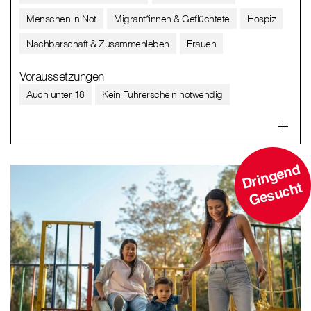
Menschen in Not
Migrant*innen & Geflüchtete
Hospiz
Nachbarschaft & Zusammenleben
Frauen
Voraussetzungen
Auch unter 18
Kein Führerschein notwendig
D
ri
n
g
e
n
d
G
e
s
u
c
ht