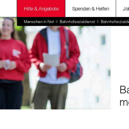
Hilfe & Angebote
Spenden & Helfen
Jo
Menschen in Not
Bahnhofsozialdienst
Bahnhofsozialdi
B
m