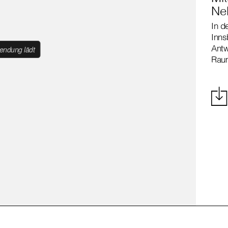
Neb
In d
Inns
Antw
Rau