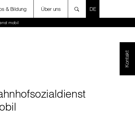
SPRACHE AUSWÄH
bs & Bildung
Über uns
enst mobil
Kontakt
ahnhofsozialdienst
obil