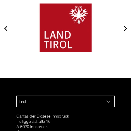
Tirol
Caritas der Diözese Innsbruck
Heiliggeiststraße 16
A-6020 Innsbruck