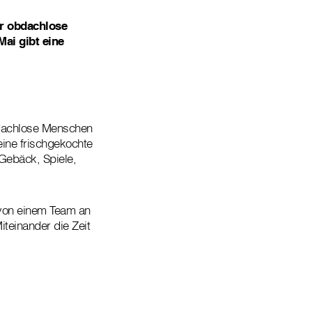
r obdachlose
ai gibt eine
bdachlose Menschen
eine frischgekochte
Gebäck, Spiele,
 von einem Team an
teinander die Zeit