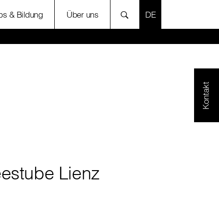
SPRACHE AUSWÄH
bs & Bildung
Über uns
Kontakt
eestube Lienz