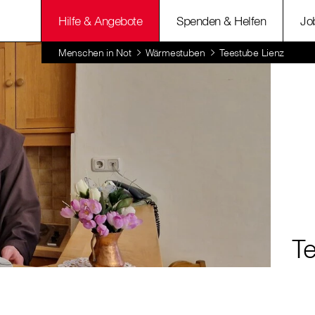
Hilfe & Angebote
Spenden & Helfen
Jo
Menschen in Not
Wärmestuben
Teestube Lienz
T