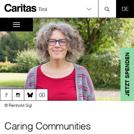
SPR
Tirol
JETZT SPENDEN
© Reinhold Sigl
Caring Communities