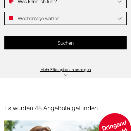
Was kann ich tun ?
Wochentage wählen
Filteroptionen anzeigen
Es wurden 48 Angebote gefunden.
D
ri
n
g
e
n
d
G
e
s
u
c