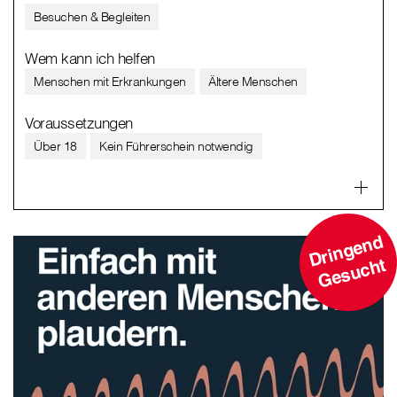
Besuchen & Begleiten
Wem kann ich helfen
Menschen mit Erkrankungen
Ältere Menschen
Voraussetzungen
Über 18
Kein Führerschein notwendig
D
ri
n
g
e
n
d
G
e
s
u
c
ht