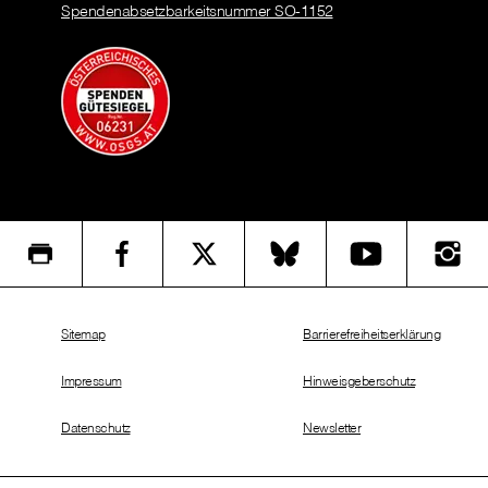
Spendenabsetzbarkeitsnummer SO-1152
Sitemap
Barrierefreiheitserklärung
Impressum
Hinweisgeberschutz
Datenschutz
Newsletter