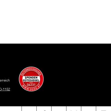
erreich
O-1152