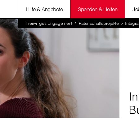
Hilfe & Angebote
Spenden & Helfen
Jo
Freiwilliges Engagement
Patenschaftsprojekte
Integra
In
B