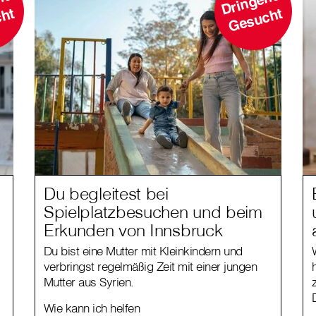
D
i
n
g
e
n
d
G
e
s
u
c
D
ri
n
g
e
n
d
G
e
s
u
c
t
ht
Du begleitest bei
Spielplatzbesuchen und beim
Erkunden von Innsbruck
Du bist eine Mutter mit Kleinkindern und
verbringst regelmäßig Zeit mit einer jungen
Mutter aus Syrien.
Wie kann ich helfen