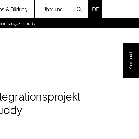
SPRACHE AUSWÄH
bs & Bildung
Über uns
tionsprojekt Buddy
Kontakt
tegrationsprojekt
uddy