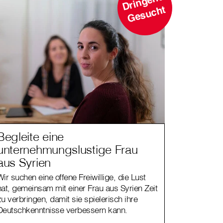
D
ri
n
g
e
n
d
G
e
s
u
c
ht
Begleite eine
unternehmungslustige Frau
aus Syrien
Wir suchen eine offene Freiwillige, die Lust
hat, gemeinsam mit einer Frau aus Syrien Zeit
zu verbringen, damit sie spielerisch ihre
Deutschkenntnisse verbessern kann.