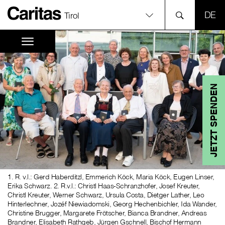
SPR
Tirol
JETZT SPENDEN
1. R. v.l.: Gerd Haberditzl, Emmerich Köck, Maria Köck, Eugen Linser,
Erika Schwarz. 2. R.v.l.: Christl Haas-Schranzhofer, Josef Kreuter,
Christl Kreuter, Werner Schwarz, Ursula Costa, Dietger Lather, Leo
Hinterlechner, Jozéf Niewiadomski, Georg Hechenbichler, Ida Wander,
Christine Brugger, Margarete Frötscher, Bianca Brandner, Andreas
Brandner, Elisabeth Rathgeb, Jürgen Gschnell, Bischof Hermann