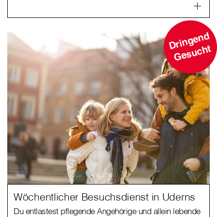
D
ri
n
g
e
n
d
G
e
s
u
c
ht
Wöchentlicher Besuchsdienst in Uderns
Du entlastest pflegende Angehörige und allein lebende