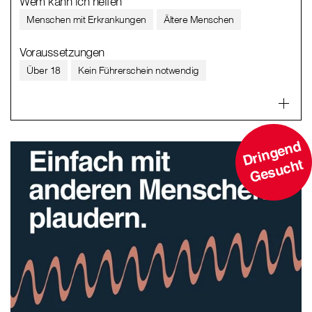
Wem kann ich helfen
Menschen mit Erkrankungen
Ältere Menschen
Voraussetzungen
Über 18
Kein Führerschein notwendig
D
ri
n
g
e
n
d
G
e
s
u
c
ht