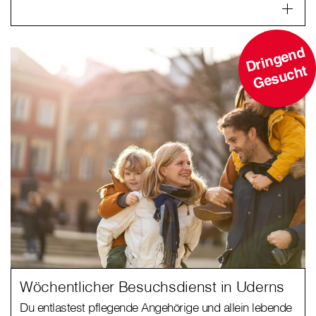
D
ri
n
g
e
n
d
G
e
s
u
c
ht
Wöchentlicher Besuchsdienst in Uderns
Du entlastest pflegende Angehörige und allein lebende