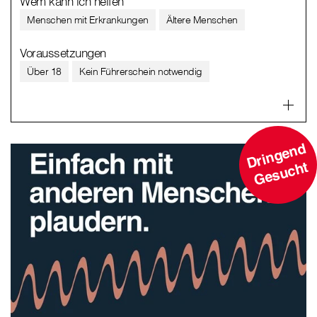
Wem kann ich helfen
Menschen mit Erkrankungen
Ältere Menschen
Voraussetzungen
Über 18
Kein Führerschein notwendig
D
ri
n
g
e
n
d
G
e
s
u
c
ht