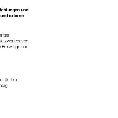
nrichtungen und
e und externe
aritas
s Netzwerkes von
 Freiwillige und
e für Ihre
ndig.