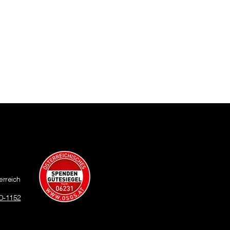
erreich
O-1152