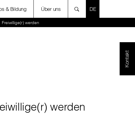
SPRACHE AUSWÄH
bs & Bildung
Über uns
Freiwillige(r) werden
Kontakt
eiwillige(r) werden