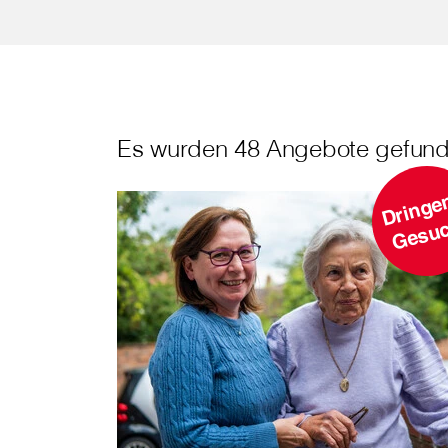
Es wurden 48 Angebote gefund
r
h