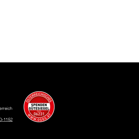
erreich
O-1152