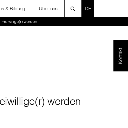
SPRACHE AUSWÄH
bs & Bildung
Über uns
Freiwillige(r) werden
Kontakt
eiwillige(r) werden