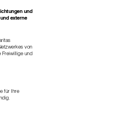
nrichtungen und
e und externe
aritas
s Netzwerkes von
 Freiwillige und
e für Ihre
ndig.