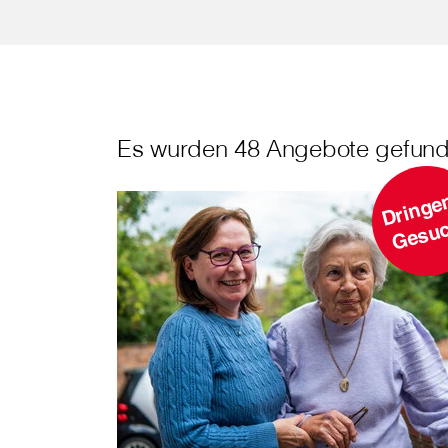
Es wurden 48 Angebote gefund
r
h