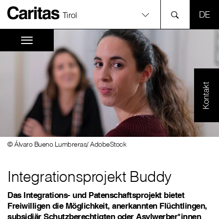
SPR
Tirol
Kontakt
© Álvaro Bueno Lumbreras/ AdobeStock
Integrationsprojekt Buddy
Das Integrations- und Patenschaftsprojekt bietet
Freiwilligen die Möglichkeit, anerkannten Flüchtlingen,
subsidiär Schutzberechtigten oder Asylwerber*innen