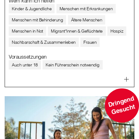
Wem kann ich helfen
Kinder & Jugendliche
Menschen mit Erkrankungen
Menschen mit Behinderung
Ältere Menschen
Menschen in Not
Migrant*innen & Geflüchtete
Hospiz
Nachbarschaft & Zusammenleben
Frauen
Voraussetzungen
Auch unter 18
Kein Führerschein notwendig
D
ri
n
g
e
n
d
G
e
s
u
c
ht