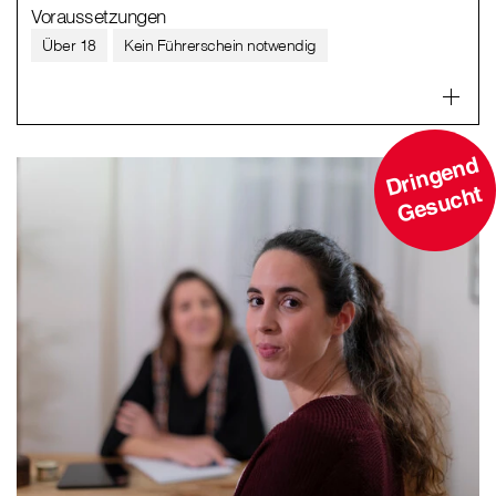
Voraussetzungen
Über 18
Kein Führerschein notwendig
D
ri
n
g
e
n
d
G
e
s
u
c
ht