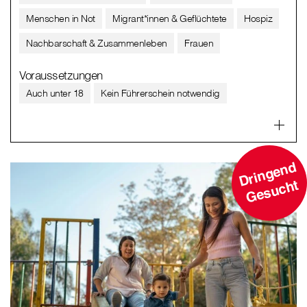
Menschen in Not
Migrant*innen & Geflüchtete
Hospiz
Nachbarschaft & Zusammenleben
Frauen
Voraussetzungen
Auch unter 18
Kein Führerschein notwendig
D
ri
n
g
e
n
d
G
e
s
u
c
ht