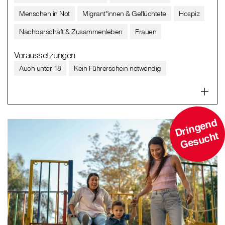
Menschen in Not
Migrant*innen & Geflüchtete
Hospiz
Nachbarschaft & Zusammenleben
Frauen
Voraussetzungen
Auch unter 18
Kein Führerschein notwendig
D
ri
n
g
e
n
d
G
e
s
u
c
ht