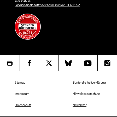
absetzbar.
Spendenabsetzbarkeitsnummer SO-1152
Sitemap
Barrierefreiheitserklärung
Impressum
Hinweisgeberschutz
Datenschutz
Newsletter