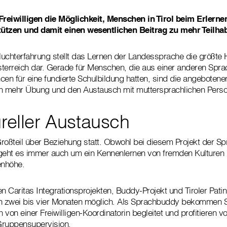
 Freiwilligen die Möglichkeit, Menschen in Tirol beim Erlern
ützen und damit einen wesentlichen Beitrag zu mehr Teilhab
luchterfahrung stellt das Lernen der Landessprache die größt
Österreich dar. Gerade für Menschen, die aus einer anderen Sp
cen für eine fundierte Schulbildung hatten, sind die angeboten
en mehr Übung und den Austausch mit muttersprachlichen Pers
ureller Austausch
roßteil über Beziehung statt. Obwohl bei diesem Projekt der S
 geht es immer auch um ein Kennenlernen von fremden Kulturen 
enhöhe.
Caritas Integrationsprojekten, Buddy-Projekt und Tiroler Patin, 
on zwei bis vier Monaten möglich. Als Sprachbuddy bekommen S
von einer Freiwilligen-Koordinatorin begleitet und profitieren v
Gruppensupervision.