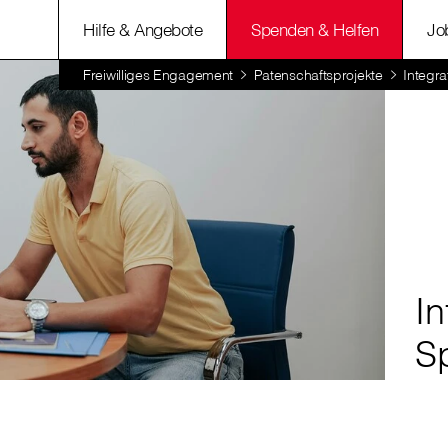
Hilfe & Angebote
Spenden & Helfen
Jo
Freiwilliges Engagement
Patenschaftsprojekte
Integr
In
S