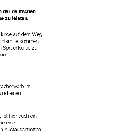
en der deutschen
e zu leisten.
e Hürde auf dem Weg
rachfamilie kommen
en Sprachkurse zu
onen.
pracherwerb im
und einen
ist hier auch ein
ie eine
on Austauschtreffen,