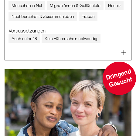
Menschen in Not
Migrant*innen & Geflüchtete
Hospiz
Nachbarschaft & Zusammenleben
Frauen
Voraussetzungen
Auch unter 18
Kein Führerschein notwendig
D
ri
n
g
e
n
d
G
e
s
u
c
ht