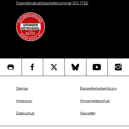
Spendenabsetzbarkeitsnummer SO-1152
Sitemap
Barrierefreiheitserklärung
Impressum
Hinweisgeberschutz
Datenschutz
Newsletter