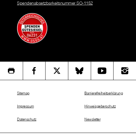
Spendenabsetzbarkeitsnummer SO-1152
Sitemap
Barrierefreiheitserklärung
Impressum
Hinweisgeberschutz
Datenschutz
Newsletter