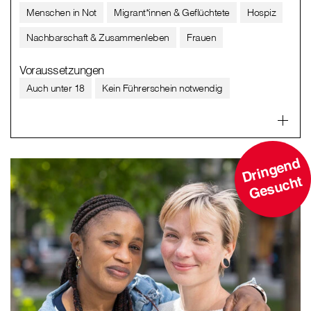
Menschen in Not
Migrant*innen & Geflüchtete
Hospiz
Nachbarschaft & Zusammenleben
Frauen
Voraussetzungen
Auch unter 18
Kein Führerschein notwendig
D
ri
n
g
e
n
d
G
e
s
u
c
ht