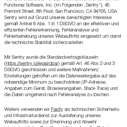
Functional Software, Inc. (im Folgenden „Sentry“), 45
Fremont Street, 8th Floor, San Francisco, CA 94105, USA.
Sentry wird auf Grund unseres berechtigten Interesse
gemäß Artikel 6 Abs. 1 lit. f DSGVO an der effektiven und
effizienten Fehlererkennung, Fehleranalyse und
Fehlerbehebung unseres Webauftritts eingesetzt um damit
die technische Stabilität sicherzustellen.
Mit Sentry wurde die Standardvertragsklauseln
(
https://sentry.io/legal/dpa/
) gemäß Art. 46 Abs 2 und 3
DSGVO geschlossen und weitere Maßnahmen/
Einstellungen getroffen um die Datenweitergabe auf das
notwendige Minimum zu beschränken (IP-Adresse,
Angaben zum Gerät, Browserangaben, Stack-Trace) und
die Daten umgehend nach Fehleranalyse zu löschen.
Weiters verwenden wir
Fastly
als technischen Sicherheits-
und Infrastrukturdienst zur Auslieferung unseres
Webauftritts sowie zur Erkennung und Abwehr