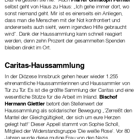
selbst geht von Haus zu Haus: „Ich gehe immer dort, wo
sonst niemand geht. Mir ist es einerseits ein Anliegen,
dass man die Menschen mit der Not konfrontiert und
andererseits auch sieht, wenn irgendwo Hilfe gebraucht
wird“. Dank der Haussammlung kann schnell reagiert
werden, denn zehn Prozent der gesammelten Spenden
bleiben direkt im Ort.
Caritas-Haussammlung
In der Diözese Innsbruck gehen heuer wieder 1.255
ehrenamtliche Haussammlerinnen und Haussammler von
Tür zu Tür. Es ist die größte Sammlung der Caritas und eine
wesentliche Stütze für die Arbeit im Inland.
Bischof
Hermann Glettler
betont den Stellenwert der
Haussammlung als solidarischer Bewegung „’Zerreißt den
Mantel der Gleichgültigkeit, der sich um eure Herzen
gelegt hat!’ Dieser Appell stammt von Sophie Scholl,
Mitglied der Widerstandsgruppe ‘Die weiße Rose’. Vor 80
Jahren wurde diese mutige Frau von den Nazis