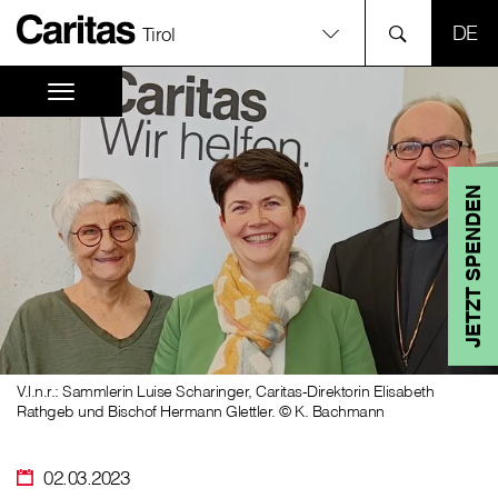
SPR
Tirol
JETZT SPENDEN
V.l.n.r.: Sammlerin Luise Scharinger, Caritas-Direktorin Elisabeth
Rathgeb und Bischof Hermann Glettler. © K. Bachmann
02.03.2023