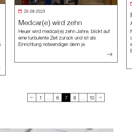
25.09.2023
Medcar(e) wird zehn
Heuer wird medcar(e) zehn Jahre, blickt auf
eine turbulente Zeit zurück und ist als
n
Einrichtung notwendiger denn je.
1
…
6
7
8
…
10